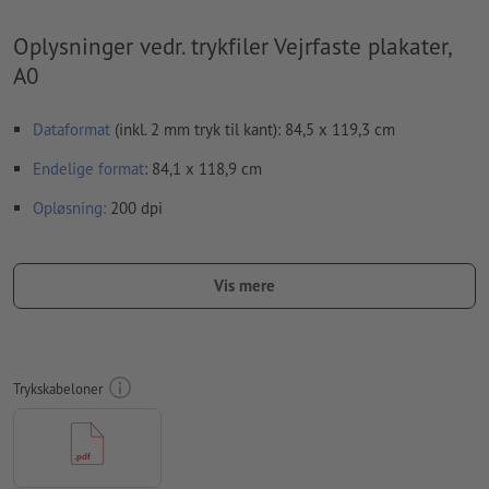
Oplysninger vedr. trykfiler Vejrfaste plakater,
A0
Dataformat
(inkl. 2 mm tryk til kant): 84,5 x 119,3 cm
Endelige format
: 84,1 x 118,9 cm
Opløsning:
200 dpi
Medtag en margen
beskæring
på 2 mm, vigtige oplysninger skal
være mindst 4 mm fra det endelige formats kant
Vis mere
Skrifttyper
skal integreres helt eller konverteres til kurver
farvetilstand:
CMYK, FOGRA51 (PSO Coated v3) til bestrøget
papir, FOGRA52 (PSO Uncoated v3 FOGRA52) til ubestrøget
Trykskabeloner
papir
Vi kontrollerer ikke for
stavefejl og/eller typografiske fejl
Vi kontrollerer ikke
overtrykningsindstillingerne