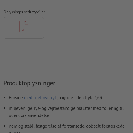
Kommentarer
slettes og trykkes ikke
Oplysninger vedr. trykfiler
Formularfeltets
indhold vil blive trykt
Hvordan opretter jeg udskriftsdata korrekt?
Produktoplysninger
Forside
med firefarvetryk
, bagside uden tryk (4/0)
miljøvenlige, lys- og vejrbestandige plakater med foliering til
udendørs anvendelse
nem og stabil fastgørelse af forstansede, dobbelt forstærkede