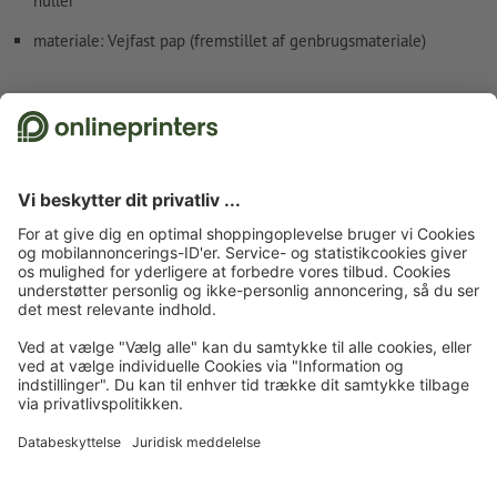
huller
materiale: Vejfast pap (fremstillet af genbrugsmateriale)
Fakta vedr. sikkerhed og producent
Forside
Plakater
Vejrfaste plakater
Vejrfaste plakater, A0
Tilmeld dig til nyhedsbrevet og få en rabatkupon på 15 %
Om os
Virksomhed
Service