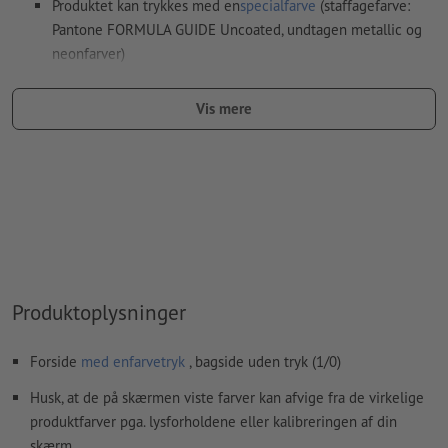
Produktet kan trykkes med en
specialfarve
(staffagefarve:
Pantone FORMULA GUIDE Uncoated, undtagen metallic og
neonfarver)
Hvis der
trykkes med hvid farve
kan det ske, at
Vis mere
bærematerialet skinner igennem
Den trykklare PDF må kun indeholde vektorer; JPEG- eller
TIFF-billeder og -skabeloner er uegnede
Yderligere informationer og tips om
vektorgrafikker
finder
du i vores hjælpecenter.
Vi kontrollerer ikke for
stavefejl og/eller typografiske fejl
Produktoplysninger
Hvordan opretter jeg udskriftsdata korrekt?
Forside
med enfarvetryk
, bagside uden tryk (1/0)
Husk, at de på skærmen viste farver kan afvige fra de virkelige
produktfarver pga. lysforholdene eller kalibreringen af din
skærm.