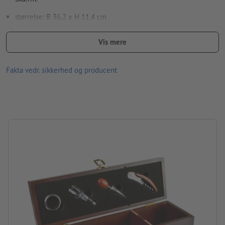
størrelse: B 36,2 x H 11,4 cm
Materiale: træ
Vis mere
Information: Tjenerkniv, drypring, flaskelukning af metal,
hældetud med lukning
Fakta vedr. sikkerhed og producent
Pakning: Enkeltemballage – pap
forarbejdning: silketryk
Trykposition: I midten på låget