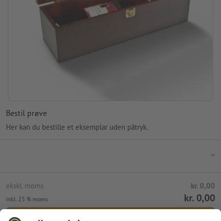
Bestil prøve
Her kan du bestille et eksemplar uden påtryk.
ekskl. moms
kr. 0,00
kr. 0,00
inkl. 25 % moms
Tilføj til indkøbskurv