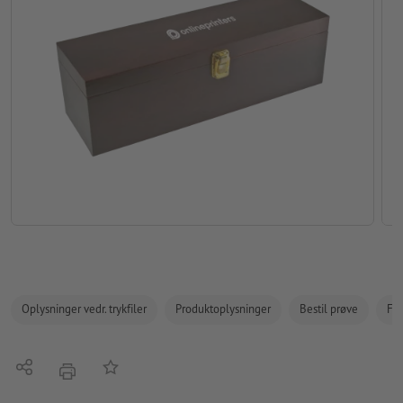
Oplysninger vedr. trykfiler
Produktoplysninger
Bestil prøve
Fak
Del
Tilføj til huskelisten
tryk