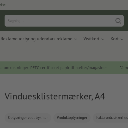
else
Reklameudstyr og udendørs reklame
Visitkort
Kort
a omkostninger: PEFC-certificeret papir til hæfter/magasiner.
Få m
Vinduesklistermærker, A4
Oplysninger vedr. trykfiler
Produktoplysninger
Fakta vedr. sikkerhe