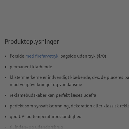
Vi kontrollerer ikke
overtrykningsindstillingerne
Transparenser
skal generelt reduceres
Kommentarer
slettes og trykkes ikke
Formularfeltets
indhold vil blive trykt
Produktoplysninger
Hvordan opretter jeg udskriftsdata korrekt?
Forside
med firefarvetryk
, bagside uden tryk (4/0)
permanent klæbende
klistermærkerne er indvendigt klæbende, dvs. de placeres b
mod vejrpåvirkninger og vandalisme
reklamebudskaber kan perfekt læses udefra
perfekt som synsafskærmning, dekoration eller klassisk rek
god UV- og temperaturbestandighed
til inden- og udendørsbrug