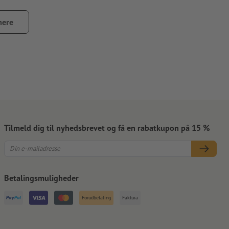
mere
gere er det at fjerne dem
r støv, fedt og andre forureninger. Dette kan have en negativ
er skal være fuldstændig tørret hhv. udhærdet.
Tilmeld dig til nyhedsbrevet og få en rabatkupon på 15 %
Betalingsmuligheder
Forudbetaling
Faktura