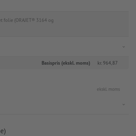
t folie (ORAJET® 3164 og
Basispris (ekskl. moms)
kr.
964,87
ekskl. moms
e)