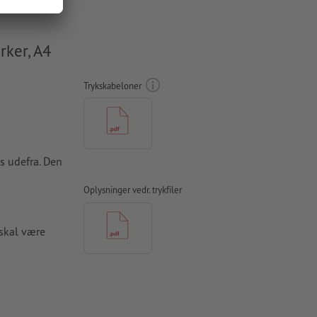
rker, A4
Trykskabeloner
s udefra. Den
Oplysninger vedr. trykfiler
skal være
papir