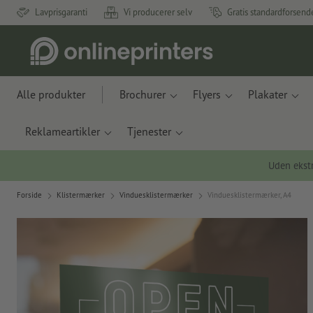
Lavprisgaranti
Vi producerer selv
Gratis standardforsend
Alle produkter
Brochurer
Flyers
Plakater
Reklameartikler
Tjenester
Uden ekstr
Forside
Klistermærker
Vinduesklistermærker
Vinduesklistermærker, A4