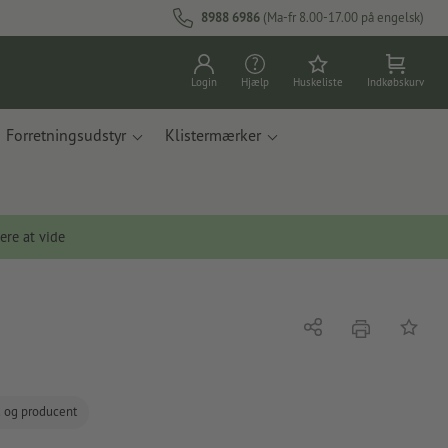
8988 6986
(Ma-fr 8.00-17.00 på engelsk)
Login
Hjælp
Huskeliste
Indkøbskurv
Forretningsudstyr
Klistermærker
ere at vide
tryk
Del
Tilføj t
d og producent