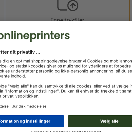
Egne trykfiler
Du kan uploade dine trykfiler før eller efter du afslutter
bestillingen.
Upload nu
Leveres ca.:
kr. 964,87
kr. 1.
fre. d. 21. aug. - tir. d. 25. aug.
ekskl. moms
inkl. 25 %
Vægt: ca.
275,7 g