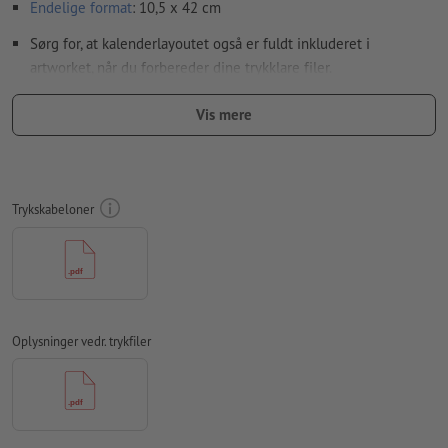
Endelige format
: 10,5 x 42 cm
Sørg for, at kalenderlayoutet også er fuldt inkluderet i
artworket, når du forbereder dine trykklare filer.
Særlige forhold ved oprettelsen af trykfiler:
Vis mere
Bemærk: Hvis du beslutter dig for Wire-O-indbindingen i
kombination med ekstra valgmuligheder hulning, er det
vigtigt at bagsiden vendes 180 grader til højre (på hovedet),
for at garantere en korrekt opsætning.
Trykskabeloner
Opløsning:
300 dpi
Medtag en margen
beskæring
på 2 mm, vigtige oplysninger skal
være mindst 4 mm fra det endelige formats kant
Skrifttyper
skal integreres helt eller konverteres til kurver
Oplysninger vedr. trykfiler
farvetilstand:
CMYK, FOGRA51 (PSO Coated v3) til bestrøget
papir, FOGRA52 (PSO Uncoated v3 FOGRA52) til ubestrøget
papir