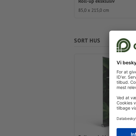
Roll-up eksklusiv
85,0 x 215,0 cm
SORT HUS