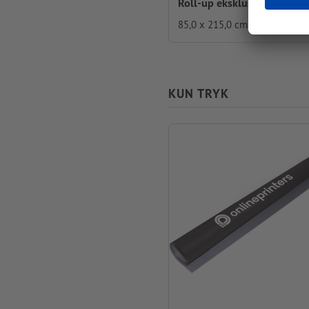
Roll-up eksklusiv
85,0 x 215,0 cm
KUN TRYK