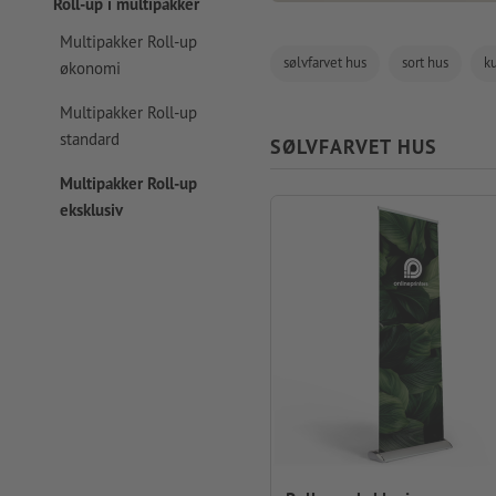
Roll-up i multipakker
Multipakker Roll-up
sølvfarvet hus
sort hus
ku
økonomi
Multipakker Roll-up
standard
SØLVFARVET HUS
Multipakker Roll-up
eksklusiv