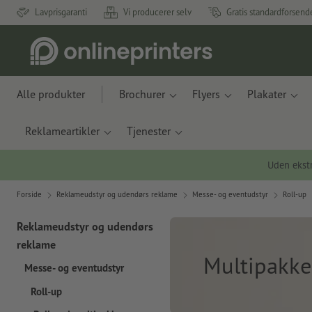
Lavprisgaranti
Vi producerer selv
Gratis standardforsend
Alle produkter
Brochurer
Flyers
Plakater
Reklameartikler
Tjenester
Uden ekstr
Forside
Reklameudstyr og udendørs reklame
Messe- og eventudstyr
Roll-up
Reklameudstyr og udendørs
reklame
Multipakke
Messe- og eventudstyr
Roll-up