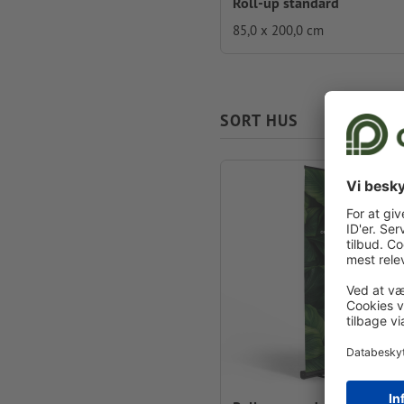
Roll-up standard
85,0 x 200,0 cm
SORT HUS