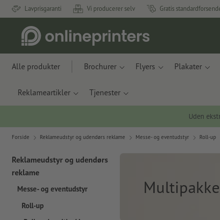
Lavprisgaranti
Vi producerer selv
Gratis standardforsend
Alle produkter
Brochurer
Flyers
Plakater
Reklameartikler
Tjenester
Uden ekstr
Forside
Reklameudstyr og udendørs reklame
Messe- og eventudstyr
Roll-up
Reklameudstyr og udendørs
reklame
Multipakke
Messe- og eventudstyr
Roll-up