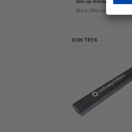
Roll-up standard
85,0 x 200,0 cm
KUN TRYK