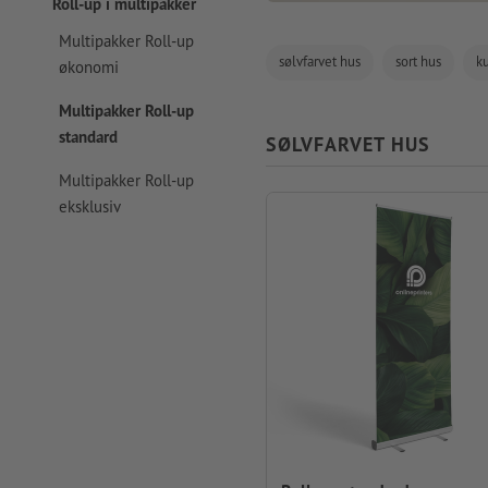
Roll-up i multipakker
Multipakker Roll-up
sølvfarvet hus
sort hus
ku
økonomi
Multipakker Roll-up
standard
SØLVFARVET HUS
Multipakker Roll-up
eksklusiv