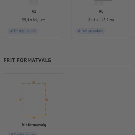
A1
A0
59,4 x 84,1 cm
84,1 x 118,9 cm
Design online
Design online
FRIT FORMATVALG
frit formatvalg
Design online