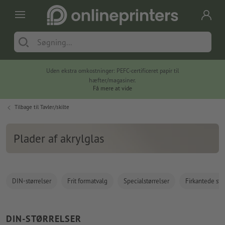
Uden ekstra omkostninger: PEFC-certificeret papir til
hæfter/magasiner.
Få mere at vide
Tilbage til
Tavler/skilte
Plader af akrylglas
DIN-størrelser
Frit formatvalg
Specialstørrelser
Firkantede stø
DIN-STØRRELSER