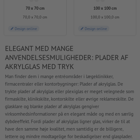
70 x 70 cm
100 x 100 cm
70,0 x 70,0 cm
100,0 x 100,0 cm
Design online
Design online
ELEGANT MED MANGE
ANVENDELSESMULIGHEDER: PLADER AF
AKRYLGLAS MED TRYK
Man finder dem i mange entréområder i lægeklinikker,
firmacentraler eller kontorbygninger: Plader af akrylglas. De
trykte plader af akrylglas eller plexiglas er meget velegnede som
firmaskilte, klinikskilte, kontorskilte eller øvrige reklameskilte. De
glasklare og blanke plader af akrylglas gengiver
virksomhedsinformationer på en elegant måde og med en særlig
dybdeeffekt. Fordi plader af akrylglas ligner glas, virker de til at
have den samme høje kvalitet, men samtidig er de billigere,
lettere og mindre modtagelige for beskadigelser end glasplader.