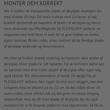
MONTER DEM KORREKT
Når vi trykker de transparente plader af akrylglas, foretages det
med direkte UV-tryk. Dit motiv trykkes med UV-farver af høj
kvalitet spejlvendt på bagsiden af plader af akrylglas og tørres
med ultraviolet lys. Efterfølgende får PLEXIGLAS®-skiltene en
baggrund med hvid farve til kant for at give trykket en endnu
større kontrast. På den måde virker motivet på de færdige plader
af akrylglas strålende og farveintensivt.
Alt efter på hvilket (mørkt) underlag du monterer dine plader af
akrylglas, bliver pladerne lidt lystætte. For at forhindre dette kan
du sammen med dine trykte plader af akrylglas efter eget valg
også bestille fire afstandsholdere af metal. De sørger for, at
PLEXIGLAS®-skiltene ikke ligger direkte mod væggen, men kan
fastgøres med en afstand på ca. 2,0 cm. På den måde bliver dit
motiv endnu mere effektfuldt, og det giver en ekstra omgang
dybdeeffekt. Hvis du får trykt plader af akrylglas, har du også
mulighed for at få forsynet pladerne med hjørnehuller. Så får du