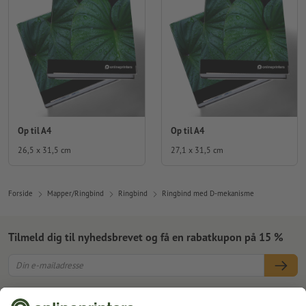
Op til A4
Op til A4
26,5 x 31,5 cm
27,1 x 31,5 cm
Forside
Mapper/Ringbind
Ringbind
Ringbind med D-mekanisme
Tilmeld dig til nyhedsbrevet og få en rabatkupon på 15 %
Om os