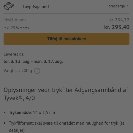
Forespørge
Lavprisgaranti
ekskl. moms
kr. 234,72
kr. 293,40
inkl. 25 % moms
Tilføj til indkøbskurv
Leveres ca.:
tor. d. 13. aug. - man. d. 17. aug.
Vægt: ca.
200 g
Oplysninger vedr. trykfiler Adgangsarmbånd af
Tyvek®, 4/0
Trykområde
: 14 x 1,5 cm
Trykfilformat: skal svare til området med mulighed for tryk (se
detaljer)