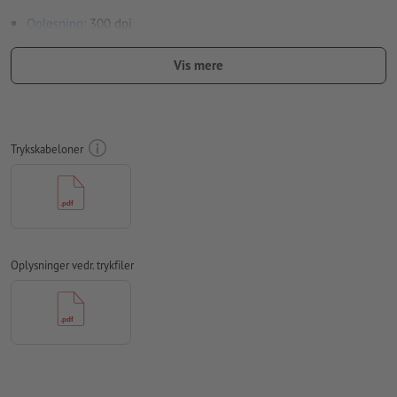
Opløsning:
300 dpi
Beskæring
og skæremærker er ikke nødvendige
Vis mere
Skrifttyper
skal integreres helt eller konverteres til kurver
farvetilstand:
CMYK, FOGRA52 (PSO Uncoated v3 FOGRA52) til
ubestrøget papir
Trykskabeloner
Vi kontrollerer ikke for
stavefejl og/eller typografiske fejl
Vi kontrollerer ikke
overtrykningsindstillingerne
Kommentarer
slettes og trykkes ikke
Oplysninger vedr. trykfiler
Formularfeltets
indhold vil blive trykt
Hvordan opretter jeg udskriftsdata korrekt?