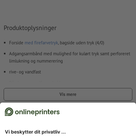
Produktoplysninger
Forside
med firefarvetryk
, bagside uden tryk (4/0)
Adgangsarmbånd med mulighed for kulørt tryk samt perforeret
limlukning og nummerering
rive- og vandfast
Båndenes grundfarve: hvid
størrelse: B 25,5 x H 1,9 cm
Vis mere
hhv. 10 armbånd pr. blad, kan rives af enkeltvis
Fakta vedr. sikkerhed og producent
Lukning: perforeret limflade, som gør det muligt at indstille
individuelle størrelser, og som forhindrer, at armbåndene gives
videre til andre