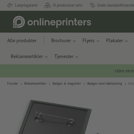
Lavprisgaranti
Vi producerer selv
Gratis standardforsend
Alle produkter
Brochurer
Flyers
Plakater
Reklameartikler
Tjenester
Uden ekstr
Forside
Reklameartikler
Badges & magneter
Badges med nålelukning
Bad