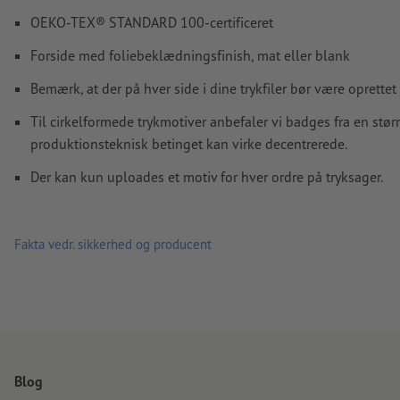
OEKO-TEX® STANDARD 100-certificeret
Hvordan opretter jeg udskriftsdata korrekt?
Forside med foliebeklædningsfinish, mat eller blank
Bemærk, at der på hver side i dine trykfiler bør være oprette
Til cirkelformede trykmotiver anbefaler vi badges fra en s
produktionsteknisk betinget kan virke decentrerede.
Der kan kun uploades et motiv for hver ordre på tryksager.
Fakta vedr. sikkerhed og producent
Blog