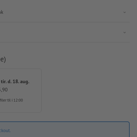
nk
e)
 tir. d. 18. aug.
5,90
filer
til i 12:00
ckout.