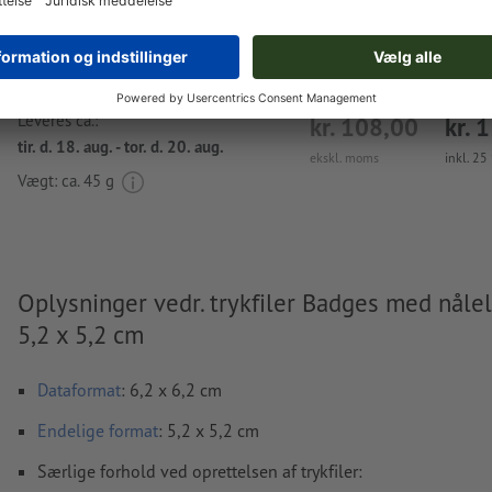
Leveres ca.:
kr. 108,00
kr. 
tir. d. 18. aug. - tor. d. 20. aug.
ekskl. moms
inkl. 2
Vægt: ca.
45 g
Oplysninger vedr. trykfiler Badges med nålel
5,2 x 5,2 cm
Dataformat
: 6,2 x 6,2 cm
Endelige format
: 5,2 x 5,2 cm
Særlige forhold ved oprettelsen af trykfiler: