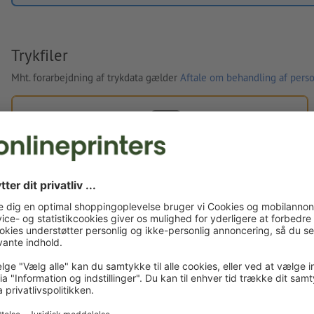
Trykfiler
Mht. forarbejdning af trykdata gælder
Aftale om behandling af perso
Egne trykfiler
Du kan uploade dine trykfiler før eller efter du afslutter
bestillingen.
Upload nu