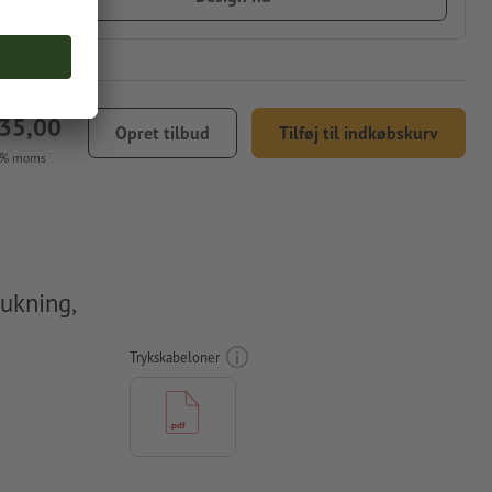
135,00
Opret tilbud
Tilføj til indkøbskurv
5 % moms
ukning,
Trykskabeloner