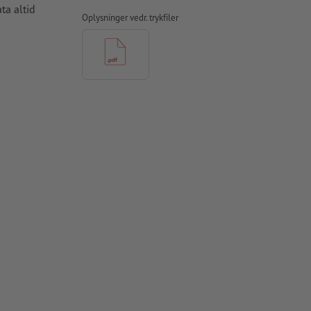
ta altid
Oplysninger vedr. trykfiler
hindres
apir,