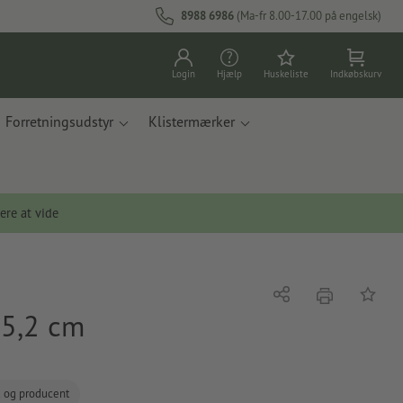
8988 6986
(Ma-fr 8.00-17.00 på engelsk)
Login
Hjælp
Huskeliste
Indkøbskurv
Forretningsudstyr
Klistermærker
ere at vide
tryk
Del
Tilføj t
 5,2 cm
d og producent