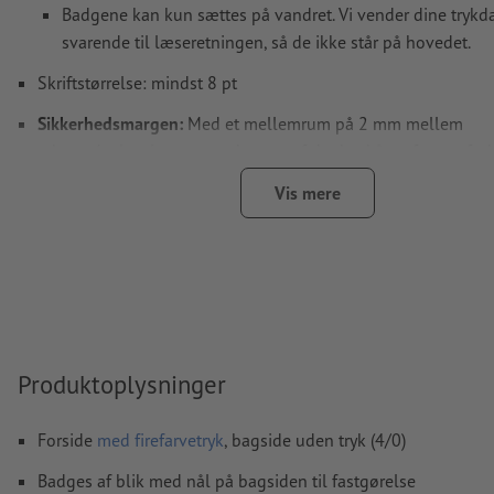
Badgene kan kun sættes på vandret. Vi vender dine trykda
svarende til læseretningen, så de ikke står på hovedet.
Skriftstørrelse: mindst 8 pt
Sikkerhedsmargen:
Med et mellemrum på 2 mm mellem
teksten/oplysningerne og kanten af det beskårne format for
uhensigtsmæssig beskæring.
Vis mere
Opløsning:
300 dpi
Skrifttyper
skal integreres helt eller konverteres til kurver
farvetilstand:
CMYK, FOGRA51 (PSO Coated v3) til bestrøget p
FOGRA52 (PSO Uncoated v3 FOGRA52) til ubestrøget papir
Vi kontrollerer ikke for
stavefejl og/eller typografiske fejl
Produktoplysninger
Vi kontrollerer ikke
overtrykningsindstillingerne
Forside
med firefarvetryk
, bagside uden tryk (4/0)
Kommentarer
slettes og trykkes ikke
Badges af blik med nål på bagsiden til fastgørelse
Formularfeltets
indhold vil blive trykt