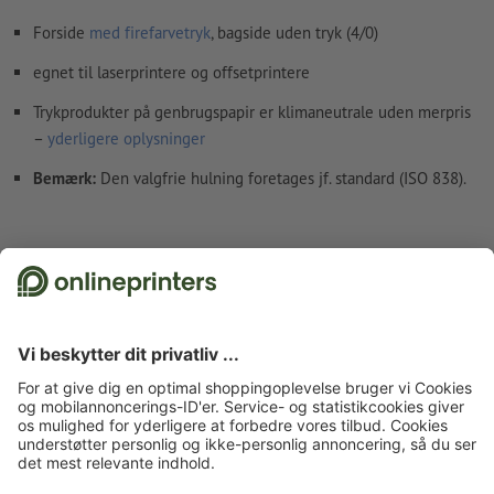
Forside
med firefarvetryk
, bagside uden tryk (4/0)
egnet til laserprintere og offsetprintere
Trykprodukter på genbrugspapir er klimaneutrale uden merpris
–
yderligere oplysninger
Bemærk:
Den valgfrie hulning foretages jf. standard (ISO 838).
Fakta vedr. sikkerhed og producent
Forside
Brevpapir
Brevpapir
CMYK-firefarvetryk
Brevpapir, A5, enkeltsidet
tryk
Tilmeld dig til nyhedsbrevet og få en rabatkupon på 15 %