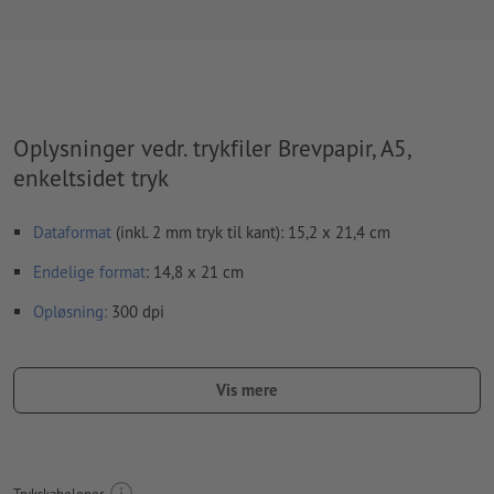
Oplysninger vedr. trykfiler Brevpapir, A5,
enkeltsidet tryk
Dataformat
(inkl. 2 mm tryk til kant): 15,2 x 21,4 cm
Endelige format
: 14,8 x 21 cm
Opløsning:
300 dpi
Medtag en margen
beskæring
på 2 mm, vigtige oplysninger skal
være mindst 4 mm fra det endelige formats kant
Vis mere
Skrifttyper
skal integreres helt eller konverteres til kurver
farvetilstand:
CMYK, FOGRA52 (PSO Uncoated v3 FOGRA52) til
ubestrøget papir