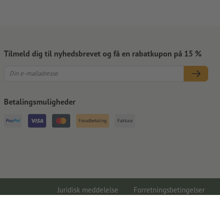
Tilmeld dig til nyhedsbrevet og få en rabatkupon på 15 %
Betalingsmuligheder
Forudbetaling
Faktura
Juridisk meddelelse
Forretningsbetingelser
Databeskyttelse