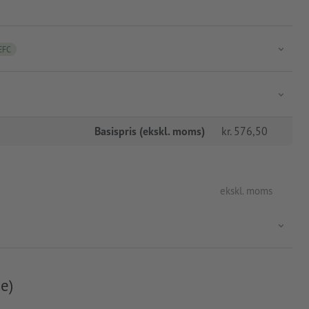
EFC
Basispris (ekskl. moms)
kr.
576,50
ekskl. moms
e)