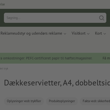
else
Reklameudstyr og udendørs reklame
Visitkort
Kort
a omkostninger: PEFC-certificeret papir til hæfter/magasiner.
Få m
et tryk
Dækkeservietter, A4, dobbeltsid
Oplysninger vedr. trykfiler
Produktoplysninger
Fakta vedr. sikkerhe