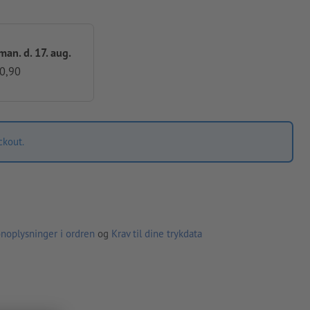
 man. d. 17. aug.
40,90
ckout.
noplysninger i ordren
og
Krav til dine trykdata