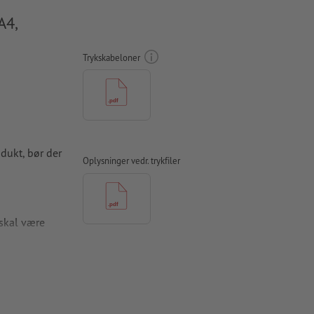
A4,
Trykskabeloner
odukt, bør der
Oplysninger vedr. trykfiler
skal være
apir,