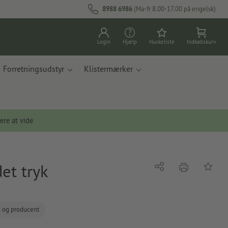
8988 6986
(Ma-fr 8.00-17.00 på engelsk)
Login
Hjælp
Huskeliste
Indkøbskurv
Forretningsudstyr
Klistermærker
ere at vide
et tryk
tryk
Del
Tilføj t
d og producent