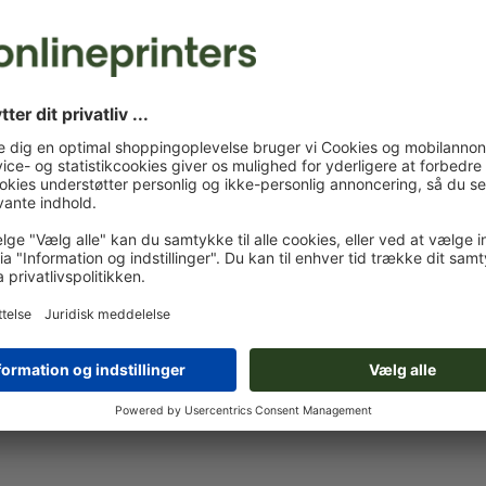
Egne trykfiler
Du kan uploade dine trykfiler før eller efter du afslutter
bestillingen.
Upload nu
Leveres ca.:
kr. 576,50
kr. 
man. d. 17. aug. - ons. d. 19. aug.
ekskl. moms
inkl. 2
Vægt: ca.
1,4 kg