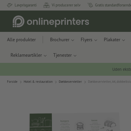
Lavprisgaranti
Vi producerer selv
Gratis standardforsend
Alle produkter
Brochurer
Flyers
Plakater
Reklameartikler
Tjenester
Uden ekstr
Forside
Hotel & restauration
Dækkeservietter
Dækkeservietter, A4, dobbeltsid