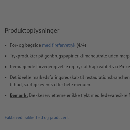
Vi kontrollerer ikke for
stavefejl og/eller typografiske fejl
Vi kontrollerer ikke
overtrykningsindstillingerne
Produktoplysninger
Kommentarer
slettes og trykkes ikke
Formularfeltets
indhold vil blive trykt
For- og bagside
med firefarvetryk
(4/4)
Trykprodukter på genbrugspapir er klimaneutrale uden merp
Hvordan opretter jeg udskriftsdata korrekt?
fremragende farvegengivelse og tryk af høj kvalitet via Proc
Det ideelle markedsføringsredskab til restaurationsbranchen
tilbud, særlige events eller hele menuen.
Bemærk:
Dækkeservietterne er ikke trykt med fødevaresikre f
Fakta vedr. sikkerhed og producent