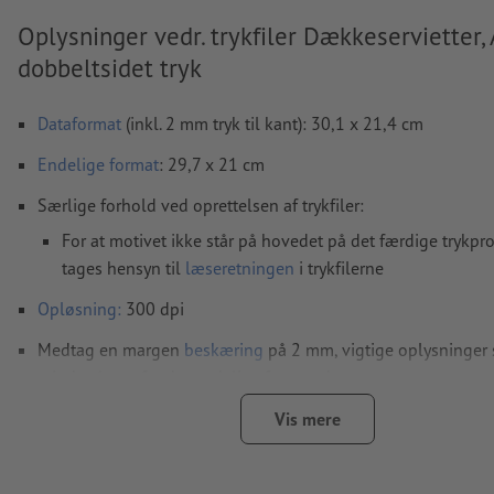
Oplysninger vedr. trykfiler Dækkeservietter, 
dobbeltsidet tryk
Dataformat
(inkl. 2 mm tryk til kant): 30,1 x 21,4 cm
Endelige format
: 29,7 x 21 cm
Særlige forhold ved oprettelsen af trykfiler:
For at motivet ikke står på hovedet på det færdige trykpr
tages hensyn til
læseretningen
i trykfilerne
Opløsning:
300 dpi
Medtag en margen
beskæring
på 2 mm, vigtige oplysninger 
mindst 4 mm fra det endelige formats kant
Skrifttyper
skal integreres helt eller konverteres til kurver
Vis mere
farvetilstand:
CMYK, FOGRA51 (PSO Coated v3) til bestrøget p
FOGRA52 (PSO Uncoated v3 FOGRA52) til ubestrøget papir