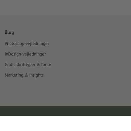
Blog
Photoshop-vejledninger
InDesign-vejledninger
Gratis skrifttyper & fonte
Marketing & Insights