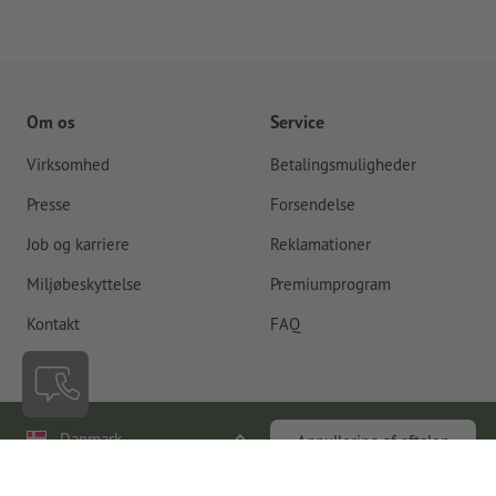
Om os
Service
Virksomhed
Betalingsmuligheder
Presse
Forsendelse
Job og karriere
Reklamationer
Miljøbeskyttelse
Premiumprogram
Kontakt
FAQ
Danmark
Annullering af aftalen