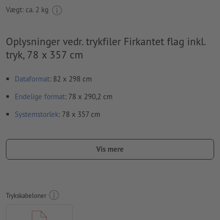
Vægt: ca.
2 kg
Oplysninger vedr. trykfiler Firkantet flag inkl.
tryk, 78 x 357 cm
Dataformat
: 82 x 298 cm
Endelige format
: 78 x 290,2 cm
Systemstorlek
: 78 x 357 cm
Opløsning:
150 dpi
Vis mere
Skrifttyper
skal integreres helt eller konverteres til kurver
farvetilstand:
CMYK, FOGRA51 (PSO Coated v3)
Vi kontrollerer ikke for
stavefejl og/eller typografiske fejl
Trykskabeloner
Vi kontrollerer ikke
overtrykningsindstillingerne