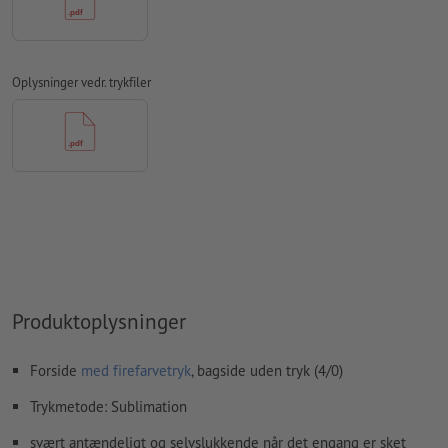
Kommentarer
slettes og trykkes ikke
Formularfeltets
indhold vil blive trykt
Oplysninger vedr. trykfiler
Hvordan opretter jeg udskriftsdata korrekt?
Produktoplysninger
Forside
med firefarvetryk
, bagside uden tryk (4/0)
Trykmetode: Sublimation
svært antændeligt og selvslukkende når det engang er sket