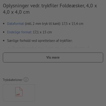
Oplysninger vedr. trykfiler Foldeæsker, 4,0 x
4,0 x 4,0 cm
Dataformat
(inkl. 2 mm tryk til kant): 17,5 x 15,4 cm
Endelige format
: 17,1 x 15 cm
Særlige forhold ved oprettelsen af trykfiler:
Trykmotivet skal rage 3 mm ind over inderkanten af
klæbeklappen (bleed); resten af klæbeklappen skal være
Vis mere
uden tryk
sorte elementer skal defineres som 100 % sort (f.eks.
stregkoder som EAN, QR-koder, tekst osv.)
Trykskabeloner
Lad venligst de tekniske konturer i specialfarver (f.eks.
stanselinje, bukkelinje, perforering, limspor) blive i trykfils-
pdf'en, for at garantere at dit design placeres det rigtige
sted. Konturerne vil ikke blive trykt.