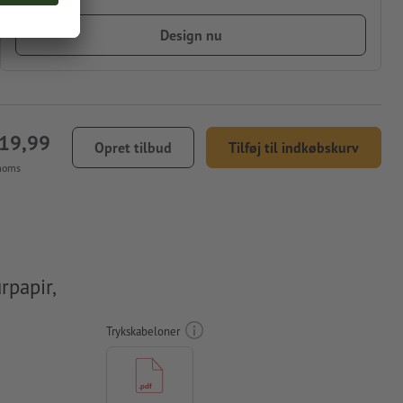
Design nu
219,99
Opret tilbud
Tilføj til indkøbskurv
 moms
rpapir,
Trykskabeloner