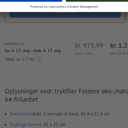
Upload nu
Leveres ca.:
kr. 975,99
kr. 1.
tor. d. 13. aug. - man. d. 17. aug.
ekskl. moms
inkl. 25 %
Vægt: ca.
1,77 kg
Oplysninger vedr. trykfiler Foldere øko-/natu
A4-firkantet
Dataformat
(inkl. 2 mm tryk til kant): 42,4 x 21,4 cm
Endelige format
: 42 x 21 cm