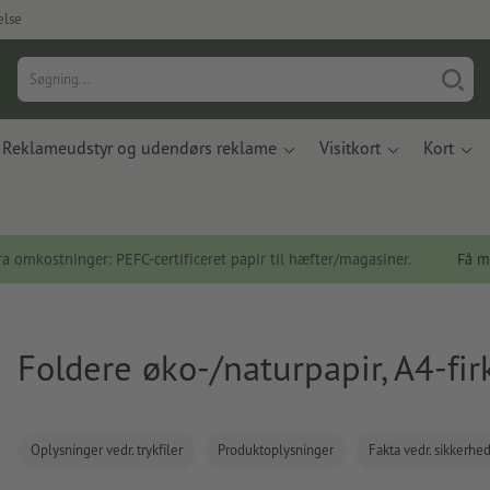
else
Reklameudstyr og udendørs reklame
Visitkort
Kort
a omkostninger: PEFC-certificeret papir til hæfter/magasiner.
Få m
Foldere øko-/naturpapir, A4-fir
Oplysninger vedr. trykfiler
Produktoplysninger
Fakta vedr. sikkerhe