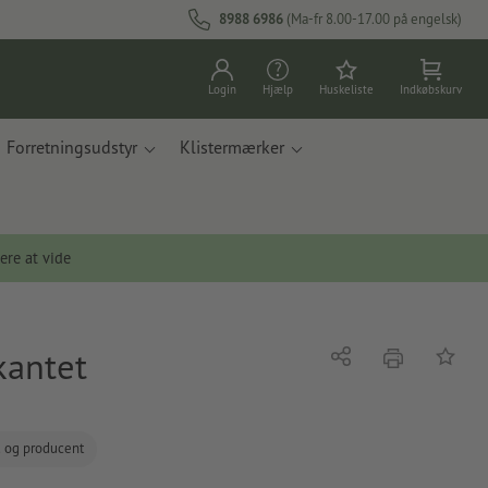
8988 6986
(Ma-fr 8.00-17.00 på engelsk)
Login
Hjælp
Huskeliste
Indkøbskurv
Forretningsudstyr
Klistermærker
ere at vide
kantet
tryk
Del
Tilføj t
d og producent