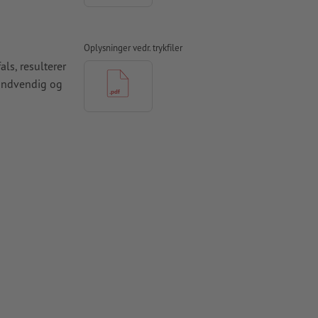
Oplysninger vedr. trykfiler
ls, resulterer
n indvendig og
odukt, bør der
rne, kan det
tet flytter
ergribende