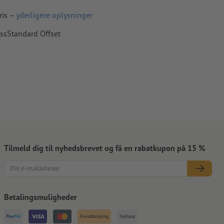
skal være
ris –
yderligere oplysninger
essStandard Offset
apir,
Tilmeld dig til nyhedsbrevet og få en rabatkupon på 15 %
Betalingsmuligheder
Forudbetaling
Faktura