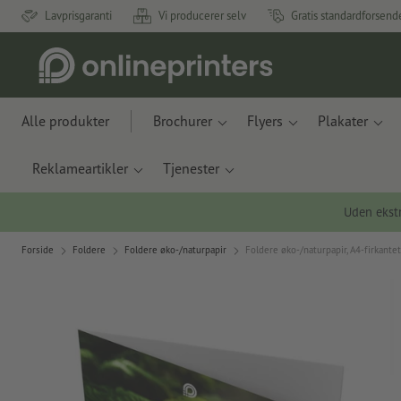
Lavprisgaranti
Vi producerer selv
Gratis standardforsend
Alle produkter
Brochurer
Flyers
Plakater
Reklameartikler
Tjenester
Uden ekstr
Forside
Foldere
Foldere øko-/naturpapir
Foldere øko-/naturpapir, A4-firkantet