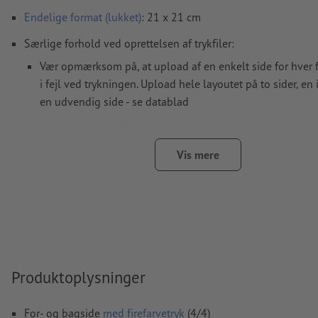
Endelige format
(lukket)
: 21 x 21 cm
Særlige forhold ved oprettelsen af trykfiler:
Vær opmærksom på, at upload af en enkelt side for hver fa
i fejl ved trykningen. Upload hele layoutet på to sider, e
en udvendig side - se datablad
bukkelinjer
kan ikke kontrolleres
vi kan ikke altid tage hensyn til
papirets fiberretning
Vis mere
For at motivet ikke står på hovedet på det færdige trykpr
tages hensyn til
læseretningen
i trykfilerne
Bemærkning: Hvis der er stærke farveskift ved bukkelinje
medføre ikke ønskede farverande, da det kan være at layou
sig en smule pga. beskæringen. Vi anbefaler at bruge ov
Produktoplysninger
farver eller farveforløb hen over bukkelinjer.
Opløsning:
300 dpi
For- og bagside
med firefarvetryk
(4/4)