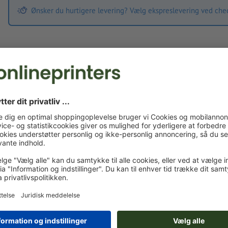
Ønsker du hurtigere levering? Vælg ekspreslevering ved che
Trykfiler
Mht. forarbejdning af trykdata gælder
Aftale om behandling af perso
Egne trykfiler
Du kan uploade dine trykfiler før eller efter du afslutter
bestillingen.