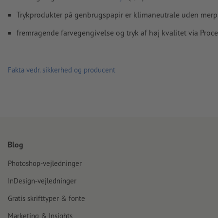
Medtag en margen
beskæring
på 2 mm, vigtige oplysninger 
Trykprodukter på genbrugspapir er klimaneutrale uden merp
mindst 4 mm fra det endelige formats kant
fremragende farvegengivelse og tryk af høj kvalitet via Proc
Skrifttyper
skal integreres helt eller konverteres til kurver
farvetilstand:
CMYK, FOGRA51 (PSO Coated v3) til bestrøget p
FOGRA52 (PSO Uncoated v3 FOGRA52) til ubestrøget papir
Fakta vedr. sikkerhed og producent
Vi kontrollerer ikke for
stavefejl og/eller typografiske fejl
Vi kontrollerer ikke
overtrykningsindstillingerne
Kommentarer
slettes og trykkes ikke
Formularfeltets
indhold vil blive trykt
Blog
Photoshop-vejledninger
Hvordan opretter jeg udskriftsdata korrekt?
InDesign-vejledninger
Gratis skrifttyper & fonte
Marketing & Insights