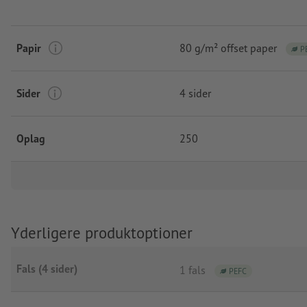
Papir
80 g/m² offset paper
P
Sider
4 sider
Oplag
250
Yderligere produktoptioner
Fals (4 sider)
1 fals
PEFC