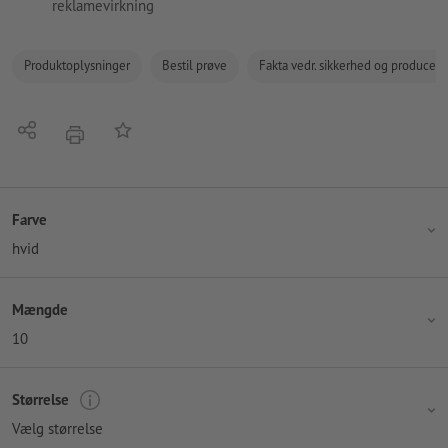
reklamevirkning
Produktoplysninger
Bestil prøve
Fakta vedr. sikkerhed og producent
Del
Tilføj til huskelisten
tryk
Farve
hvid
Mængde
10
Størrelse
Vælg størrelse