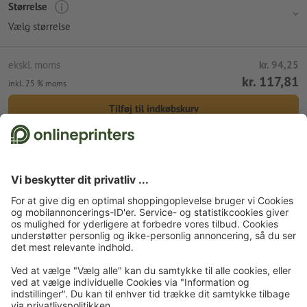
Størrelse
Vælg størrelse
ekskl. moms
kr. 94,25
kr. 117,81
inkl. 25 % moms
Tilføj til indkøbskurv
Standardforsendelse (DPD)
fre. d. 14. aug.
Forside
Beklædning
T-shirts
Fruit of the Loom American-heavy t-shirts
Tilmeld dig til nyhedsbrevet og få en rabatkupon på 15 %