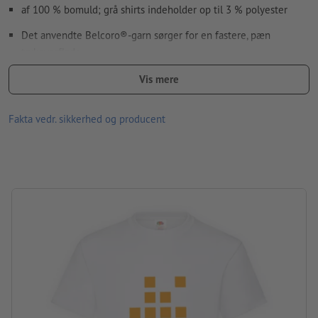
af 100 % bomuld; grå shirts indeholder op til 3 % polyester
Det anvendte Belcoro®-garn sørger for en fastere, pæn
trykoverflade.
fås i forskellige størrelser og farver
Vis mere
for- og/eller bagside kan efter eget valg blive trykt med
Fakta vedr. sikkerhed og producent
forskellige motiver
Vaskbar ved maks. 30 °C. Til vask skal vrangen vendes ud,
således at det trykte motiv er på indersiden.
Gramvægt: 195 g/m² (hvid: 185 g/m²)
mærke: Fruit of the Loom
forarbejdning: silketryk