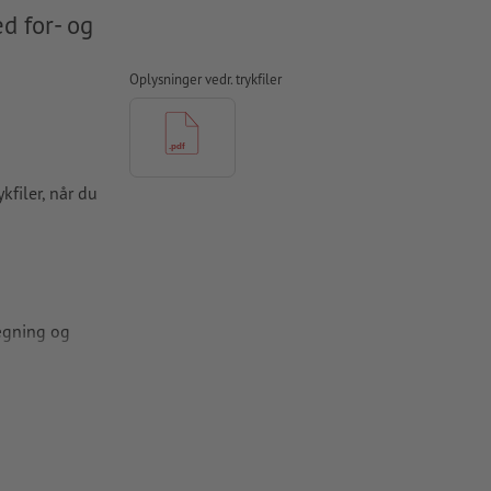
d for- og
Oplysninger vedr. trykfiler
kfiler, når du
lægning og
tsider
, skal du
tsider