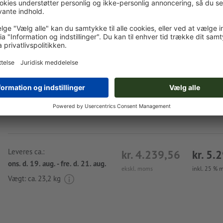
Egne trykfiler
Du kan uploade dine trykfiler før eller efter du afslutter
bestillingen.
Upload nu
Leveres ca.:
kr. 4.239,56
kr. 5.
ons. d. 19. aug. - fre. d. 21. aug.
ekskl. moms
inkl. 25 %
Vægt: ca.
23,2 kg