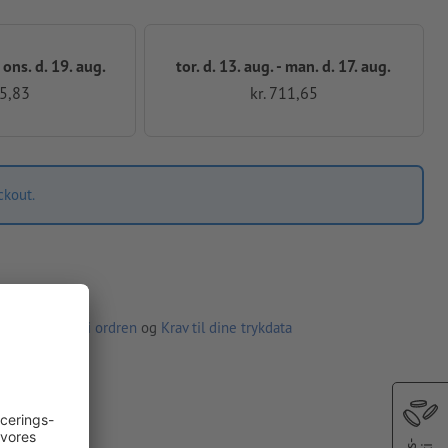
 ons. d. 19. aug.
tor. d. 13. aug. - man. d. 17. aug.
55,83
kr. 711,65
ckout.
noplysninger i ordren
og
Krav til dine trykdata