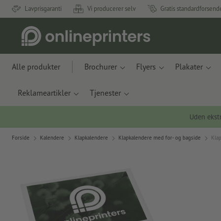
Lavprisgaranti
Vi producerer selv
Gratis standardforsend
Alle produkter
Brochurer
Flyers
Plakater
Reklameartikler
Tjenester
Uden ekstr
Forside
Kalendere
Klapkalendere
Klapkalendere med for- og bagside
Klap