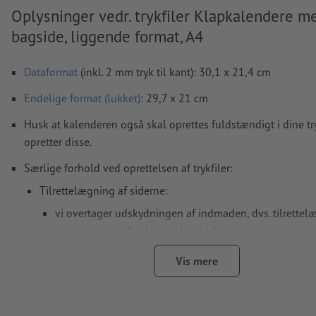
Oplysninger vedr. trykfiler Klapkalendere me
bagside, liggende format, A4
Dataformat
(inkl. 2 mm tryk til kant): 30,1 x 21,4 cm
Endelige format
(lukket)
: 29,7 x 21 cm
Husk at kalenderen også skal oprettes fuldstændigt i dine try
opretter disse.
Særlige forhold ved oprettelsen af trykfiler:
Tilrettelægning af siderne:
vi overtager udskydningen af indmaden, dvs. tilrette
positionering af siderne på trykarket
dertil har vi brug for en PDF-fil med fortløbende enkel
Vis mere
hvis du arbejder med dobbeltsider i dit layoutprogram
efterfølgende eksportere disse som fortløbende enkel