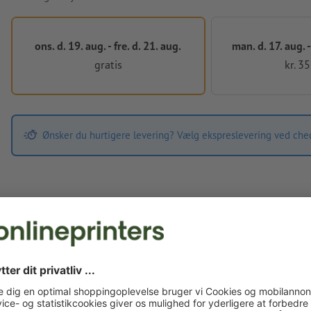
ons. d. 19. aug. - fre. d. 21. aug.
man. d. 17. aug. -
gratis
kr. 3
Ønsker du hurtigere levering? Vælg ekspreslevering ved che
Trykfiler
Mht. forarbejdning af trykdata gælder
Aftale om behandling af perso