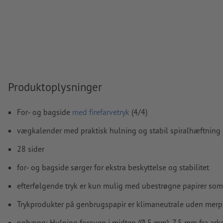
Finish
omslag: Vær opmærksom på vores definitioner ved
af trykfiler
Opløsning:
300 dpi
Medtag en margen
beskæring
på 2 mm, vigtige oplysninger 
mindst 5 mm fra det endelige formats kant
Produktoplysninger
Skrifttyper
skal integreres helt eller konverteres til kurver
farvetilstand:
CMYK, FOGRA51 (PSO Coated v3) til bestrøget p
For- og bagside
med firefarvetryk
(4/4)
FOGRA52 (PSO Uncoated v3 FOGRA52) til ubestrøget papir
vægkalender med praktisk hulning og stabil spiralhæftning
Vi kontrollerer ikke for
stavefejl og/eller typografiske fejl
28 sider
Vi kontrollerer ikke
overtrykningsindstillingerne
for- og bagside sørger for ekstra beskyttelse og stabilitet
Kommentarer
slettes og trykkes ikke
efterfølgende tryk er kun mulig med ubestrøgne papirer som 
Formularfeltets
indhold vil blive trykt
Trykprodukter på genbrugspapir er klimaneutrale uden merp
Hvordan opretter jeg udskriftsdata korrekt?
ophæng: Hulning foroven i midten (Ø 5 mm), 7,5 mm fra arke