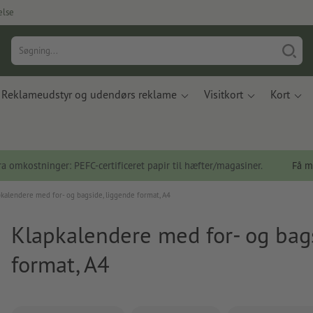
else
Reklameudstyr og udendørs reklame
Visitkort
Kort
a omkostninger: PEFC-certificeret papir til hæfter/magasiner.
Få m
kalendere med for- og bagside, liggende format, A4
Klapkalendere med for- og bag
format, A4