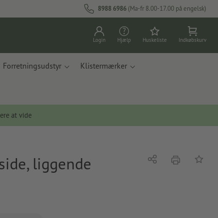
8988 6986
(Ma-fr 8.00-17.00 på engelsk)
Login
Hjælp
Huskeliste
Indkøbskurv
Forretningsudstyr
Klistermærker
ere at vide
side, liggende
tryk
Del
Tilføj t