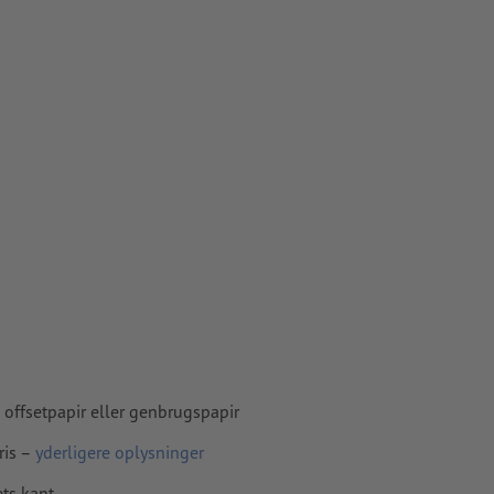
 oprettelsen
skal være
apir,
offsetpapir eller genbrugspapir
ris –
yderligere oplysninger
ts kant