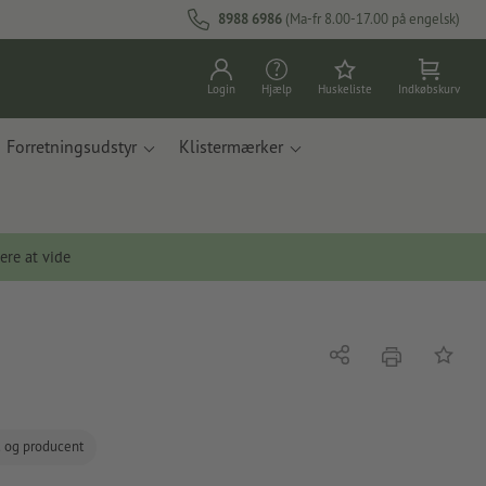
8988 6986
(Ma-fr 8.00-17.00 på engelsk)
Login
Hjælp
Huskeliste
Indkøbskurv
Forretningsudstyr
Klistermærker
ere at vide
tryk
Del
Tilføj t
d og producent