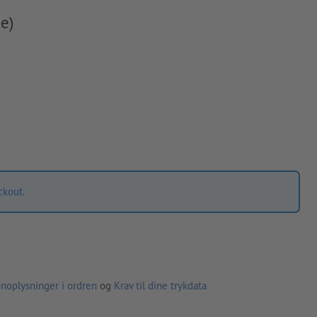
e)
ckout.
noplysninger i ordren
og
Krav til dine trykdata