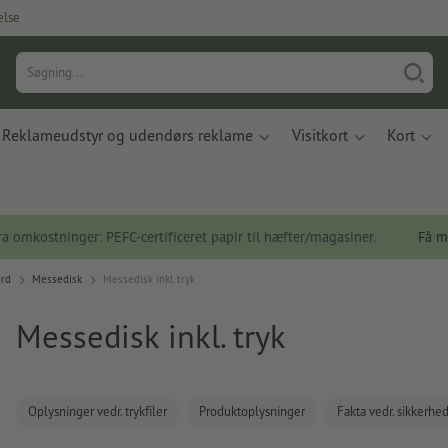
else
Reklameudstyr og udendørs reklame
Visitkort
Kort
a omkostninger: PEFC-certificeret papir til hæfter/magasiner.
Få m
rd
Messedisk
Messedisk inkl. tryk
Messedisk inkl. tryk
Oplysninger vedr. trykfiler
Produktoplysninger
Fakta vedr. sikkerhe