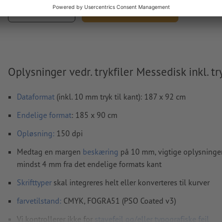
Opret tilbud
Tilføj til indkøbskurv
Oplysninger vedr. trykfiler Messedisk inkl. tr
Dataformat
(inkl. 10 mm tryk til kant): 187 x 92 cm
Endelige format
: 185 x 90 cm
Opløsning:
150 dpi
Medtag en margen
beskæring
på 10 mm, vigtige oplysninge
mindst 4 mm fra det endelige formats kant
Skrifttyper
skal integreres helt eller konverteres til kurver
farvetilstand:
CMYK, FOGRA51 (PSO Coated v3)
Vi kontrollerer ikke for
stavefejl og/eller typografiske fejl