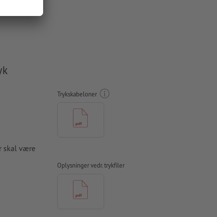
yk
Trykskabeloner
r skal være
Oplysninger vedr. trykfiler