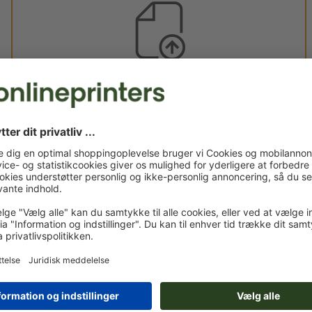
Egne trykfiler
Du kan uploade dine trykfiler før eller efter du afslutter
bestillingen.
Upload nu
Leveres ca.:
man. d. 17. aug. - ons. d. 19. aug.
Vægt: ca.
12 kg