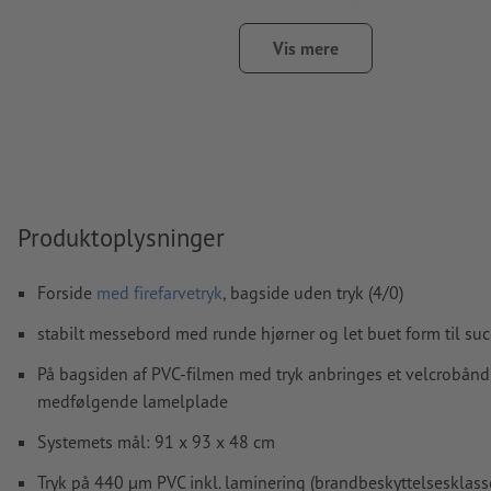
Vi kontrollerer ikke
overtrykningsindstillingerne
Vis mere
Kommentarer
slettes og trykkes ikke
Formularfeltets
indhold vil blive trykt
Hvordan opretter jeg udskriftsdata korrekt?
Produktoplysninger
Forside
med firefarvetryk
, bagside uden tryk (4/0)
stabilt messebord med runde hjørner og let buet form til s
På bagsiden af PVC-filmen med tryk anbringes et velcrobånd
medfølgende lamelplade
Systemets mål: 91 x 93 x 48 cm
Tryk på 440 µm PVC inkl. laminering (brandbeskyttelsesklass