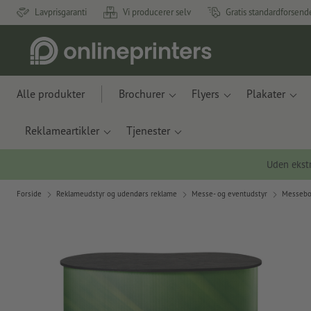
Lavprisgaranti
Vi producerer selv
Gratis standardforsend
Alle produkter
Brochurer
Flyers
Plakater
Reklameartikler
Tjenester
Uden ekstr
Forside
Reklameudstyr og udendørs reklame
Messe- og eventudstyr
Messebo