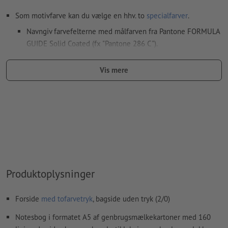
Som motivfarve kan du vælge en hhv. to
specialfarver
.
Navngiv farvefelterne med målfarven fra Pantone FORMULA
GUIDE Solid Coated (fx "Pantone 286 C").
Metallic- og neonfarver er ikke mulige.
Vis mere
Guld (Pantone 871 C) og sølv (Pantone 877 C) er mulige som
trykfarver. Betegn dertil din staffagefarve, som du har
oprettet i dine trykfiler, som „gold“ eller „silver“
Hvis der
trykkes med hvid farve
kan det ske, at
bærematerialet skinner igennem
Den trykklare PDF må kun indeholde vektorer; JPEG- eller
TIFF-billeder og -skabeloner er uegnede
Produktoplysninger
Yderligere informationer og tips om
vektorgrafikker
finder
du i vores hjælpecenter.
Forside
med tofarvetryk
, bagside uden tryk (2/0)
Vi kontrollerer ikke for
stavefejl og/eller typografiske fejl
Notesbog i formatet A5 af genbrugsmælkekartoner med 160