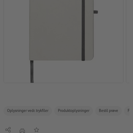
Oplysninger vedr. trykfiler
Produktoplysninger
Bestil prøve
Fak
Del
Tilføj til huskelisten
tryk