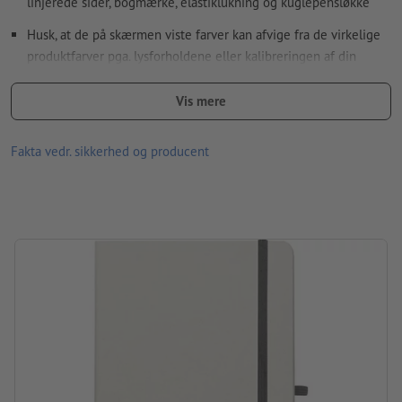
linjerede sider, bogmærke, elastiklukning og kuglepensløkke
Hvordan opretter jeg udskriftsdata korrekt?
Husk, at de på skærmen viste farver kan afvige fra de virkelige
produktfarver pga. lysforholdene eller kalibreringen af din
skærm.
Vis mere
Materiale: elastan, papir
størrelse: 21,1 x 1,3 x 14 cm
Fakta vedr. sikkerhed og producent
Antal ark: 160
Pakning: Karton-/papirhylster
forarbejdning: tampontryk
Trykposition: På coveret