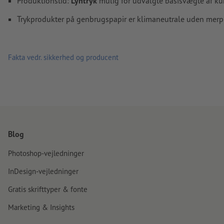
Produktionstid:
Lyntryk
mulig for udvalgte basisvægte af ku
Trykprodukter på genbrugspapir er klimaneutrale uden merp
Fakta vedr. sikkerhed og producent
Blog
Photoshop-vejledninger
InDesign-vejledninger
Gratis skrifttyper & fonte
Marketing & Insights