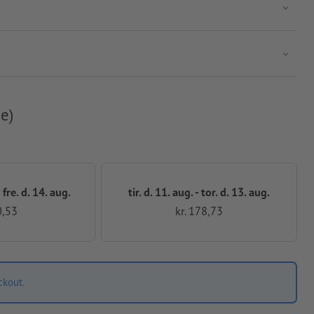
e)
 fre. d. 14. aug.
tir. d. 11. aug. - tor. d. 13. aug.
0,53
kr. 178,73
ckout.