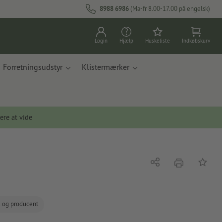
8988 6986
(Ma-fr 8.00-17.00 på engelsk)
Login
Hjælp
Huskeliste
Indkøbskurv
Forretningsudstyr
Klistermærker
ere at vide
tryk
Del
Tilføj t
d og producent