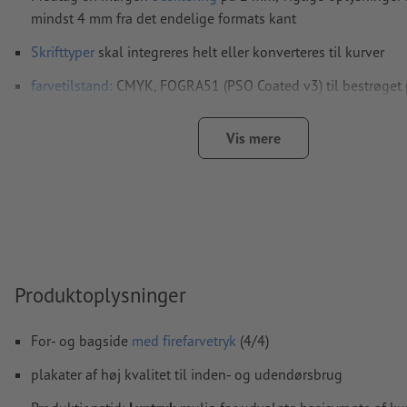
mindst 4 mm fra det endelige formats kant
Skrifttyper
skal integreres helt eller konverteres til kurver
farvetilstand:
CMYK, FOGRA51 (PSO Coated v3) til bestrøget p
FOGRA52 (PSO Uncoated v3 FOGRA52) til ubestrøget papir
Vis mere
Vi kontrollerer ikke for
stavefejl og/eller typografiske fejl
Vi kontrollerer ikke
overtrykningsindstillingerne
Kommentarer
slettes og trykkes ikke
Formularfeltets
indhold vil blive trykt
Produktoplysninger
Hvordan opretter jeg udskriftsdata korrekt?
For- og bagside
med firefarvetryk
(4/4)
plakater af høj kvalitet til inden- og udendørsbrug