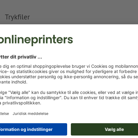
Trykfiler
Mht. forarbejdning af trykdata gælder
Aftale om behandling af perso
Egne trykfiler
Du kan uploade dine trykfiler før eller efter du afslutter
bestillingen.
Upload nu