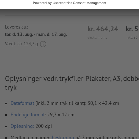
Leveres ca.:
kr. 464,24
kr. 
tor. d. 13. aug. - man. d. 17. aug.
ekskl. moms
inkl. 2
Vægt: ca.
124,7 g
Oplysninger vedr. trykfiler Plakater, A3, dobb
tryk
Dataformat
(inkl. 2 mm tryk til kant): 30,1 x 42,4 cm
Endelige format
: 29,7 x 42 cm
Opløsning:
200 dpi
Medtag en margen
beskæring
på 2 mm, vigtige oplysninger 