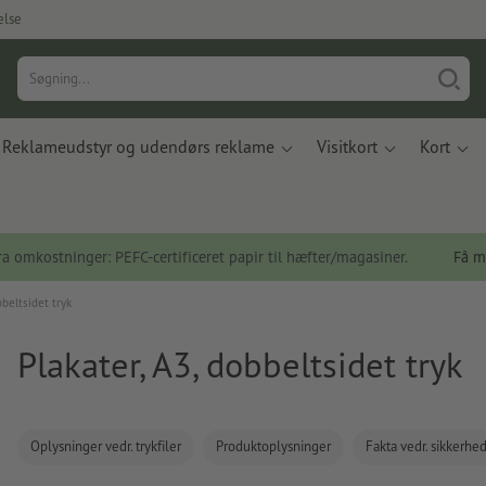
else
Reklameudstyr og udendørs reklame
Visitkort
Kort
a omkostninger: PEFC-certificeret papir til hæfter/magasiner.
Få m
bbeltsidet tryk
Plakater, A3, dobbeltsidet tryk
Oplysninger vedr. trykfiler
Produktoplysninger
Fakta vedr. sikkerhe