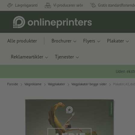
Lavprisgaranti
Vi producerer selv
Gratis standardforsend
Alle produkter
Brochurer
Flyers
Plakater
Reklameartikler
Tjenester
Uden ekstr
Forside
Valgreklame
Valgplakater
Valgplakater begge sider
Plakater, A3, do