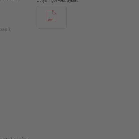
Oplysninger vedr. trykfiler
apir,