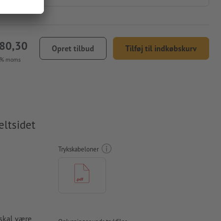
580,30
Opret tilbud
Tilføj til indkøbskurv
5 % moms
eltsidet
Trykskabeloner
skal være