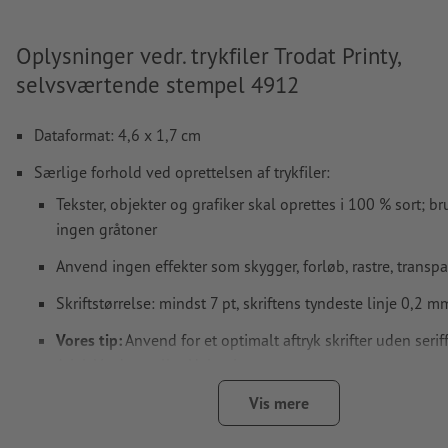
Oplysninger vedr. trykfiler Trodat Printy,
selvsværtende stempel 4912
Dataformat: 4,6 x 1,7 cm
Særlige forhold ved oprettelsen af trykfiler:
Tekster, objekter og grafiker skal oprettes i 100 % sort; b
ingen gråtoner
Anvend ingen effekter som skygger, forløb, rastre, transpa
Skriftstørrelse: mindst 7 pt, skriftens tyndeste linje 0,2 m
Vores tip:
Anvend for et optimalt aftryk skrifter uden serif
Arial, Verdana eller Helvetica
Afstand motiv til det beskårne format: mindst 1 mm
Vis mere
Linjetykkelse: mindst 1 pt (0,4 mm)