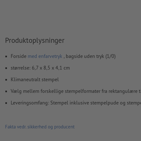
Opløsning:
600 dpi
Hvordan opretter jeg udskriftsdata korrekt?
Produktoplysninger
Forside
med enfarvetryk
, bagside uden tryk (1/0)
størrelse: 6,7 x 8,5 x 4,1 cm
Klimaneutralt stempel
Vælg mellem forskellige stempelformater fra rektangulære ti
Leveringsomfang: Stempel inklusive stempelpude og stemp
Fakta vedr. sikkerhed og producent