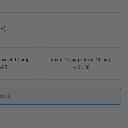
e)
 man. d. 17. aug.
ons. d. 12. aug. - fre. d. 14. aug.
6,03
kr. 81,88
ckout.