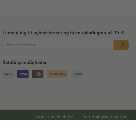
Tilmeld dig til nyhedsbrevet og få en rabatkupon på 15 %
Betalingsmuligheder
Forudbetaling
Faktura
Juridisk meddelelse
Forretningsbetingelser
Databeskyttelse