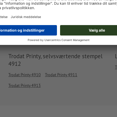
Leveres ca.:
kr. 287,31
kr. 
man. d. 17. aug. - ons. d. 19. aug.
ekskl. moms
inkl. 2
Vægt: ca.
61,7 g
Trodat Printy, selvsværtende stempel
4912
T
Trodat Printy 4910
Trodat Printy 4911
Trodat Printy 4913