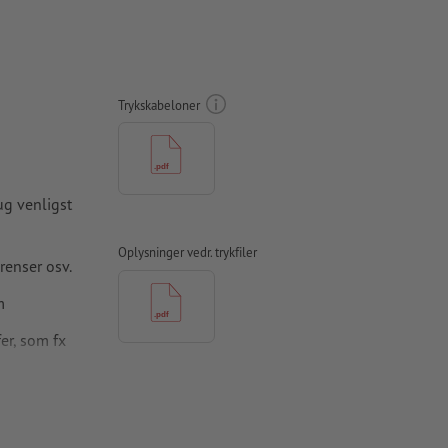
Trykskabeloner
rug venligst
Oplysninger vedr. trykfiler
renser osv.
m
fer, som fx