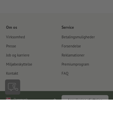
Om os
Service
Virksomhed
Betalingsmuligheder
Presse
Forsendelse
Job og karriere
Reklamationer
Miljøbeskyttelse
Premiumprogram
Kontakt
FAQ
Danmark
Annullering af aftalen