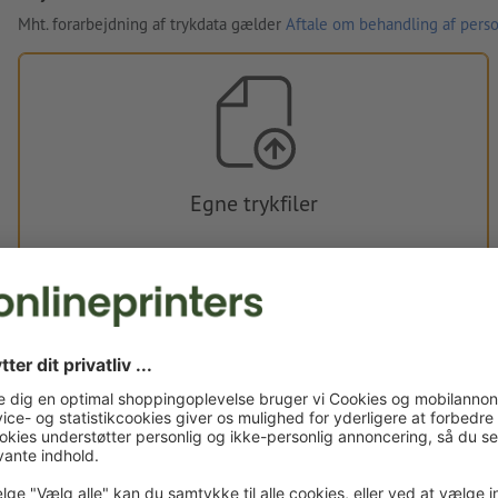
Mht. forarbejdning af trykdata gælder
Aftale om behandling af perso
Egne trykfiler
Du kan uploade dine trykfiler før eller efter du afslutter
bestillingen.
Upload nu