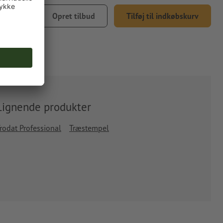
359,14
Opret tilbud
Tilføj til indkøbskurv
5 % moms
Lignende produkter
rodat Professional
Træstempel