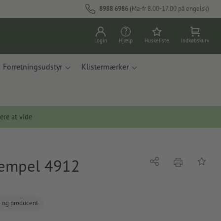
8988 6986
(Ma-fr 8.00-17.00 på engelsk)
Login
Hjælp
Huskeliste
Indkøbskurv
Forretningsudstyr
Klistermærker
ere at vide
stempel 4912
tryk
Del
Tilføj t
d og producent