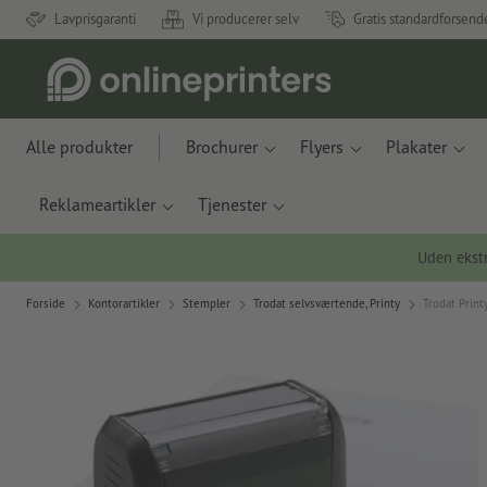
Lavprisgaranti
Vi producerer selv
Gratis standardforsend
Alle produkter
Brochurer
Flyers
Plakater
Reklameartikler
Tjenester
Uden ekstr
Forside
Kontorartikler
Stempler
Trodat selvsværtende, Printy
Trodat Prin