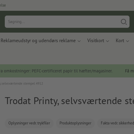
else
Reklameudstyr og udendørs reklame
Visitkort
Kort
a omkostninger: PEFC-certificeret papir til hæfter/magasiner.
Få m
ty, selvsværtende stempel 4912
Trodat Printy, selvsværtende 
Oplysninger vedr. trykfiler
Produktoplysninger
Fakta vedr. sikkerhe