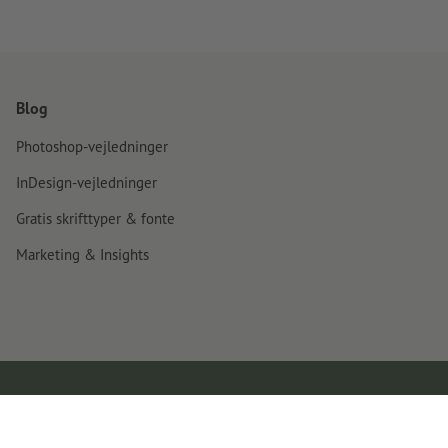
Blog
Photoshop-vejledninger
InDesign-vejledninger
Gratis skrifttyper & fonte
Marketing & Insights