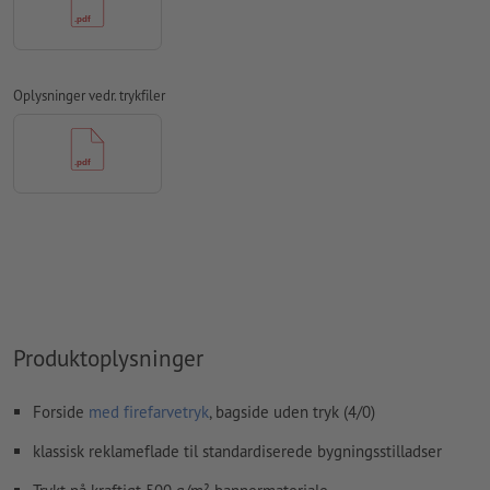
Vi kontrollerer ikke
overtrykningsindstillingerne
Kommentarer
slettes og trykkes ikke
Oplysninger vedr. trykfiler
Formularfeltets
indhold vil blive trykt
Hvordan opretter jeg udskriftsdata korrekt?
Produktoplysninger
Forside
med firefarvetryk
, bagside uden tryk (4/0)
klassisk reklameflade til standardiserede bygningsstilladser