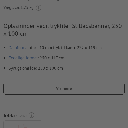
Vægt: ca.
1,25 kg
Oplysninger vedr. trykfiler Stilladsbanner, 250
x 100 cm
Dataformat
(inkl. 10 mm tryk til kant): 252 x 119 cm
Endelige format
: 250 x 117 cm
Synligt område: 250 x 100 cm
Opløsning:
150 dpi
Vis mere
Medtag en margen
beskæring
på 10 mm, vigtige oplysninger
skal være mindst 40 mm fra det endelige formats kant
Skrifttyper
skal integreres helt eller konverteres til kurver
Trykskabeloner
farvetilstand:
CMYK, FOGRA51 (PSO Coated v3)
Vi kontrollerer ikke for
stavefejl og/eller typografiske fejl