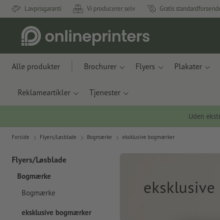
Lavprisgaranti
Vi producerer selv
Gratis standardforsend
Alle produkter
Brochurer
Flyers
Plakater
Reklameartikler
Tjenester
Uden ekstr
Forside
Flyers/Løsblade
Bogmærke
eksklusive bogmærker
Flyers/Løsblade
Bogmærke
eksklusiv
Bogmærke
eksklusive bogmærker