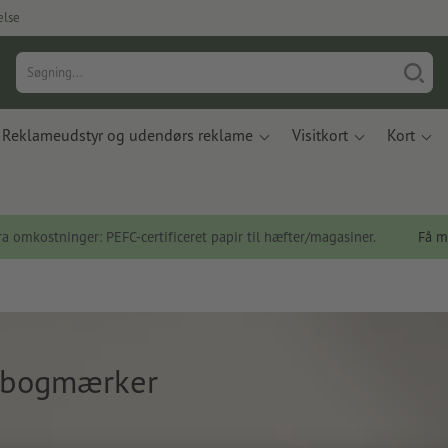
else
Reklameudstyr og udendørs reklame
Visitkort
Kort
a omkostninger: PEFC-certificeret papir til hæfter/magasiner.
Få m
e bogmærker