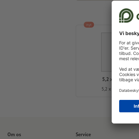
nyt
5,2 x 21 cm
5,2 x 21,0 cm
Om os
Service