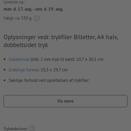
Leveres ca.:
man. d. 17. aug. - ons. d. 19. aug.
Vægt: ca.
530 g
Oplysninger vedr. trykfiler Billetter, A4 halv,
dobbeltsidet tryk
Dataformat
(inkl. 2 mm tryk til kant): 10,7 x 30,1 cm
Endelige format
: 10,3 x 29,7 cm
Særlige forhold ved oprettelsen af trykfiler:
Valgfrit 6-cifret tal (ingen bogstaver eller specialtegn)
og/eller perforering (flere perforeringer er muligt)
Vis mere
Tal og perforeringer kan placeres overalt
Vandret eller lodret tilpasning af tal og perforeringer som
ønsket
Trykskabeloner