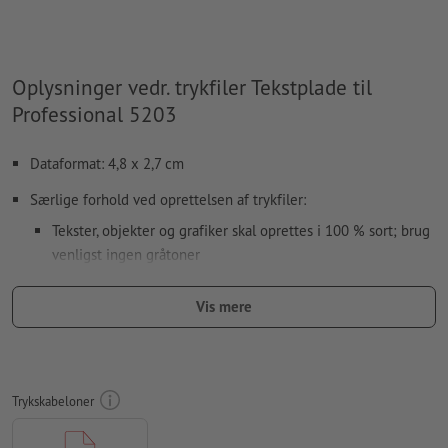
Oplysninger vedr. trykfiler Tekstplade til
Professional 5203
Dataformat: 4,8 x 2,7 cm
Særlige forhold ved oprettelsen af trykfiler:
Tekster, objekter og grafiker skal oprettes i 100 % sort; brug
venligst ingen gråtoner
Anvend ingen effekter som skygger, forløb,
Vis mere
rastre, transparenser osv.
Skriftstørrelse: mindst 7 pt, skriftens tyndeste linje 0,2 mm
Vores tip:
Anvend for et optimalt aftryk skrifter uden seriffer,
Trykskabeloner
som fx Arial, Verdana eller Helvetica
Afstand motiv til det beskårne format: mindst 1 mm