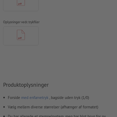
Linjetykkelse: mindst 1 pt (0,4 mm)
Opløsning:
600 dpi
Oplysninger vedr. trykfiler
Hvordan opretter jeg udskriftsdata korrekt?
Produktoplysninger
Forside
med enfarvetryk
, bagside uden tryk (1/0)
Vælg mellem diverse størrelser (afhænger af formatet)
Du har allerede et stempelsystem, men har blot brug for ny