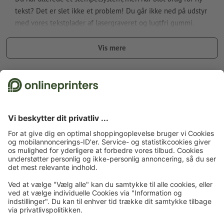
tekst? Det er slet ikke et problem! Du går ikke ned på udstyr
med vores tekstplader af lasergraveret og lugtfri gummi.
Hvis du (efter-)bestiller yderligere tekstplader, vær opmærksom
Vis mere
på stemplets modelbetegnelse (fx Printy 4910)
Fremstilling og tilskæring af stempelpladen efter trykdata;
Fakta vedr. sikkerhed og producent
uregelmæssig udvendig form mulig
Forside
Kontorartikler
Stempler
Trodat selvsværtende stempel, Prof.
Tekstplade til Professional 5203
Tilmeld dig til nyhedsbrevet og få en rabatkupon på 15 %
Om os