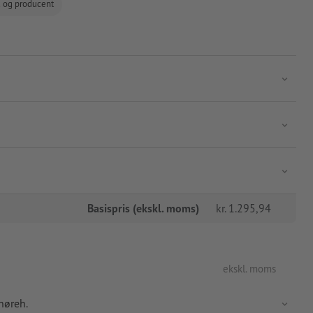
d og producent
Basispris (ekskl. moms)
kr.
1.295,94
ekskl. moms
snøreh.