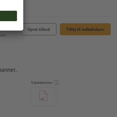
619,93
Opret tilbud
Tilføj til indkøbskurv
 moms
banner,
Trykskabeloner