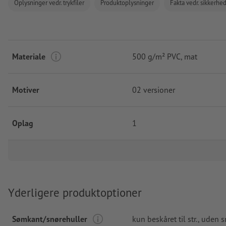
Oplysninger vedr. trykfiler
Produktoplysninger
Fakta vedr. sikkerhe
Materiale
500 g/m² PVC, mat
Motiver
02 versioner
Oplag
1
Yderligere produktoptioner
Sømkant/snørehuller
kun beskåret til str., uden 