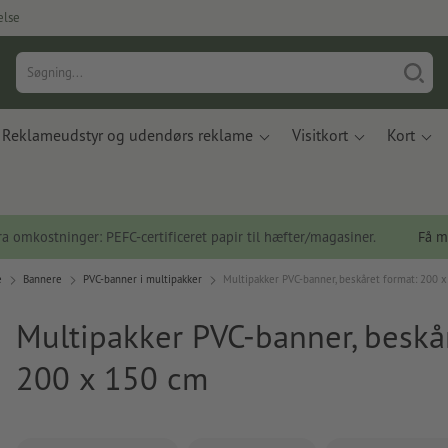
else
Reklameudstyr og udendørs reklame
Visitkort
Kort
a omkostninger: PEFC-certificeret papir til hæfter/magasiner.
Få m
e
Bannere
PVC-banner i multipakker
Multipakker PVC-banner, beskåret format: 200 
Multipakker PVC-banner, beskår
200 x 150 cm