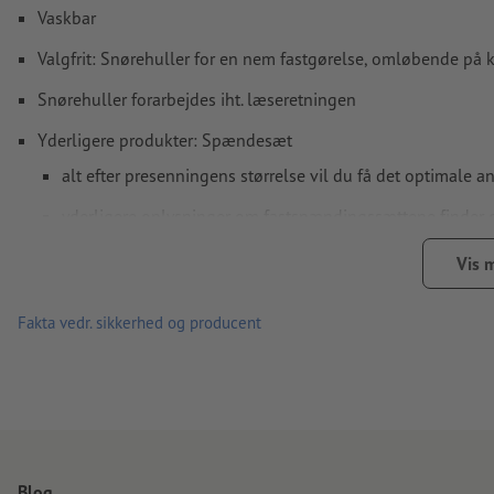
Vaskbar
Valgfrit: Snørehuller for en nem fastgørelse, omløbende på 
Snørehuller forarbejdes iht. læseretningen
Yderligere produkter: Spændesæt
alt efter presenningens størrelse vil du få det optimale a
yderligere oplysninger om fastspændingssættene finder 
antallet af fastspændingssæt multipliceres iht. den bestil
Vis 
Absolut vejrbestandig og derfor egnet til udendørs brug.
Fakta vedr. sikkerhed og producent
Det klassiske reklamemedie til stilladser, hegn, broer og barri
Oplag gælder per version, f.eks. to versioner med et oplag p
Bemærk: Når den korteste side er længere end 190 cm, er d
husk, at øjerne kan være enten af plast eller metal
Blog