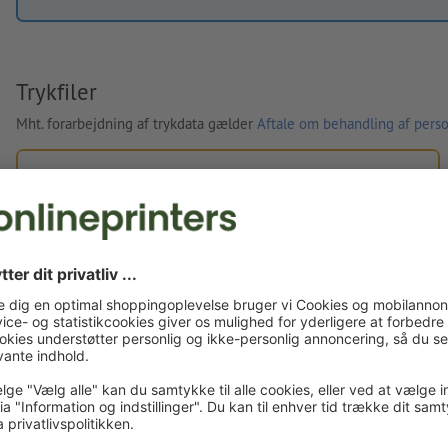
Trykfiler
Mht. forarbejdning af trykdata gælder
Aftale om behandling af perso
Egne trykfiler
Du kan uploade dine trykfiler før eller efter du afslutter
bestillingen.
Upload nu