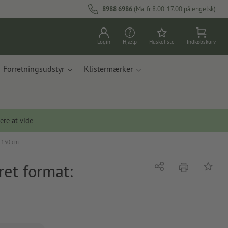
8988 6986
(Ma-fr 8.00-17.00 på engelsk)
Login
Hjælp
Huskeliste
Indkøbskurv
Forretningsudstyr
Klistermærker
ere at vide
x 150 cm
et format:
tryk
Del
Tilføj t