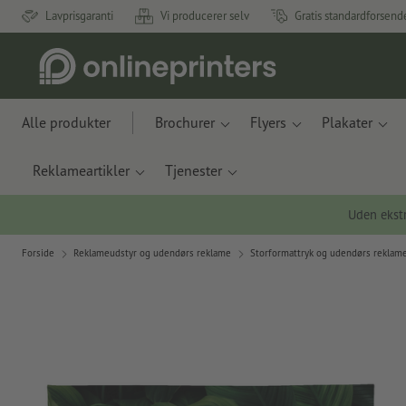
Lavprisgaranti
Vi producerer selv
Gratis standardforsend
Alle produkter
Brochurer
Flyers
Plakater
Reklameartikler
Tjenester
Uden ekstr
Forside
Reklameudstyr og udendørs reklame
Storformattryk og udendørs reklam