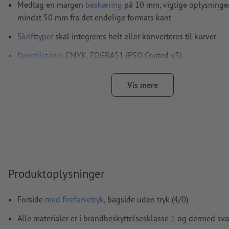
Medtag en margen
beskæring
på 10 mm, vigtige oplysninge
mindst 50 mm fra det endelige formats kant
Skrifttyper
skal integreres helt eller konverteres til kurver
farvetilstand:
CMYK, FOGRA51 (PSO Coated v3)
Vi kontrollerer ikke for
stavefejl og/eller typografiske fejl
Vis mere
Vi kontrollerer ikke
overtrykningsindstillingerne
Kommentarer
slettes og trykkes ikke
Formularfeltets
indhold vil blive trykt
Hvordan opretter jeg udskriftsdata korrekt?
Produktoplysninger
Forside
med firefarvetryk
, bagside uden tryk (4/0)
Alle materialer er i brandbeskyttelsesklasse 1 og dermed sv