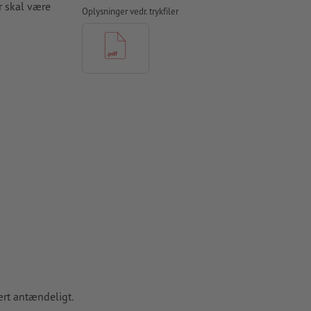
r skal være
Oplysninger vedr. trykfiler
ært antændeligt.