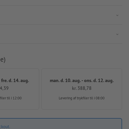
e)
 fre. d. 14. aug.
man. d. 10. aug. - ons. d. 12. aug.
94,39
kr. 388,78
filer
til i 12:00
Levering af trykfiler
til i 08:00
ckout.