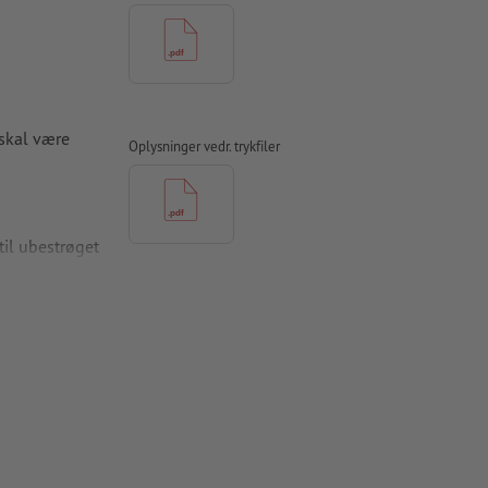
skal være
Oplysninger vedr. trykfiler
l ubestrøget
(Cyan 0 %,