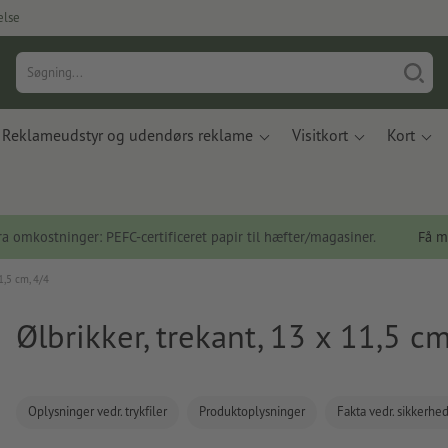
else
Reklameudstyr og udendørs reklame
Visitkort
Kort
a omkostninger: PEFC-certificeret papir til hæfter/magasiner.
Få m
1,5 cm, 4/4
Ølbrikker, trekant, 13 x 11,5 cm
Oplysninger vedr. trykfiler
Produktoplysninger
Fakta vedr. sikkerhe