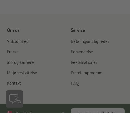
Om os
Service
Virksomhed
Betalingsmuligheder
Presse
Forsendelse
Job og karriere
Reklamationer
Miljøbeskyttelse
Premiumprogram
Kontakt
FAQ
Danmark
Annullering af aftalen