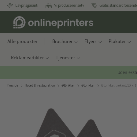
Lavprisgaranti
Vi producerer selv
Gratis standardforsend
Alle produkter
Brochurer
Flyers
Plakater
Reklameartikler
Tjenester
Uden ekstr
Forside
Hotel & restauration
Ølbrikker
Ølbrikker
Ølbrikker, trekant, 13 x 1