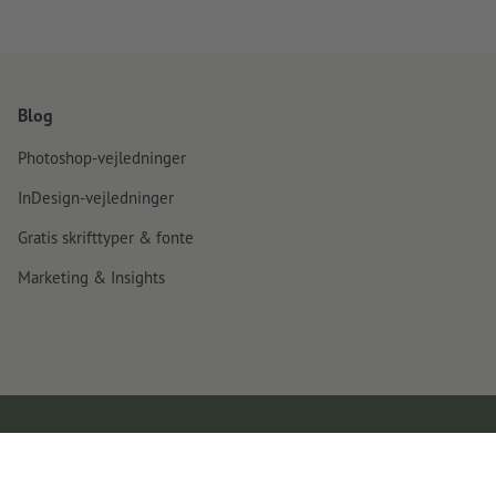
Blog
Photoshop-vejledninger
InDesign-vejledninger
Gratis skrifttyper & fonte
Marketing & Insights