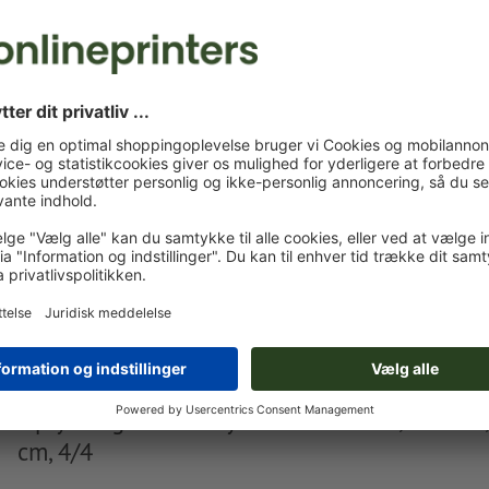
Du kan uploade dine trykfiler før eller efter du afslutter
bestillingen.
Upload nu
Leveres ca.:
kr. 155,02
kr. 
fre. d. 21. aug. - tir. d. 25. aug.
ekskl. moms
inkl. 2
Vægt: ca.
8,67 g
Oplysninger vedr. trykfiler Ølbrikker, trekant
cm, 4/4