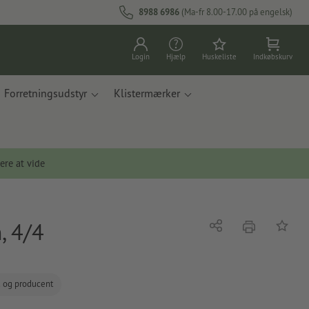
8988 6986
(Ma-fr 8.00-17.00 på engelsk)
Login
Hjælp
Huskeliste
Indkøbskurv
Forretningsudstyr
Klistermærker
ere at vide
, 4/4
tryk
Del
Tilføj t
d og producent