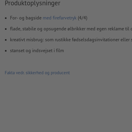
Produktoplysninger
Formularfeltets
indhold vil blive trykt
For- og bagside
med firefarvetryk
(4/4)
Hvordan opretter jeg udskriftsdata korrekt?
flade, stabile og opsugende ølbrikker med egen reklame til d
kreativt misbrug: som rustikke fødselsdagsinvitationer eller
stanset og indsvejset i film
Fakta vedr. sikkerhed og producent