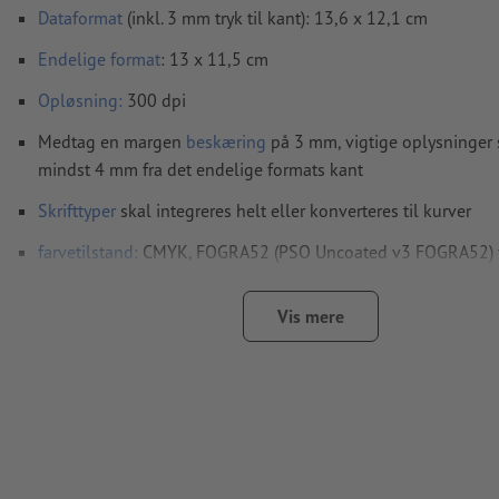
Dataformat
(inkl. 3 mm tryk til kant): 13,6 x 12,1 cm
Endelige format
: 13 x 11,5 cm
Opløsning:
300 dpi
Medtag en margen
beskæring
på 3 mm, vigtige oplysninger 
mindst 4 mm fra det endelige formats kant
Skrifttyper
skal integreres helt eller konverteres til kurver
farvetilstand:
CMYK, FOGRA52 (PSO Uncoated v3 FOGRA52) ti
papir
sorte designelementer: skal oprettes som monokrom sort 
Vis mere
Magenta 0 %, Yellow 0 %, Key 100 %) for at undgå
pasmærkeunøjagtigheder ved tryk
Vi kontrollerer ikke for
stavefejl og/eller typografiske fejl
Vi kontrollerer ikke
overtrykningsindstillingerne
Kommentarer
slettes og trykkes ikke