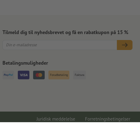
Tilmeld dig til nyhedsbrevet og få en rabatkupon på 15 %
Betalingsmuligheder
Forudbetaling
Faktura
Juridisk meddelelse
Forretningsbetingelser
Databeskyttelse