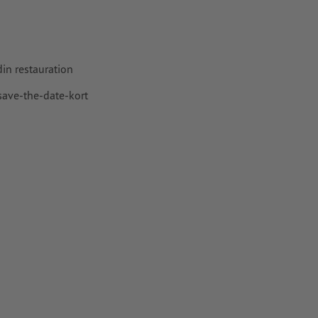
in restauration
 save-the-date-kort