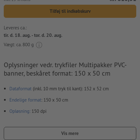
Tilføj til indkøbskurv
Leveres ca.:
tir. d. 18. aug. - tor. d. 20. aug.
Vægt: ca.
800 g
Oplysninger vedr. trykfiler Multipakker PVC-
banner, beskåret format: 150 x 50 cm
Dataformat
(inkl. 10 mm tryk til kant): 152 x 52 cm
Endelige format
: 150 x 50 cm
Opløsning:
150 dpi
Medtag en margen
beskæring
på 10 mm, vigtige oplysninger
skal være mindst 50 mm fra det endelige formats kant
Vis mere