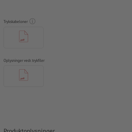
Skrifttyper
skal integreres helt eller konverteres til kurver
farvetilstand:
CMYK, FOGRA51 (PSO Coated v3)
Trykskabeloner
Vi kontrollerer ikke for
stavefejl og/eller typografiske fejl
Vi kontrollerer ikke
overtrykningsindstillingerne
Kommentarer
slettes og trykkes ikke
Formularfeltets
indhold vil blive trykt
Oplysninger vedr. trykfiler
Hvordan opretter jeg udskriftsdata korrekt?
Produktoplysninger